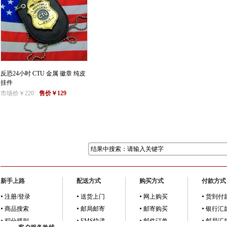
反恐24小时 CTU 金属 徽章 纯皮
挂件
市场价￥220
售价￥129
新手上路
配送方式
购买方式
付款方式
注册/登录
送货上门
网上购买
货到付
商品搜索
邮局邮寄
邮寄购买
银行汇
积分规则
EMS快递
邮件订单
邮局汇