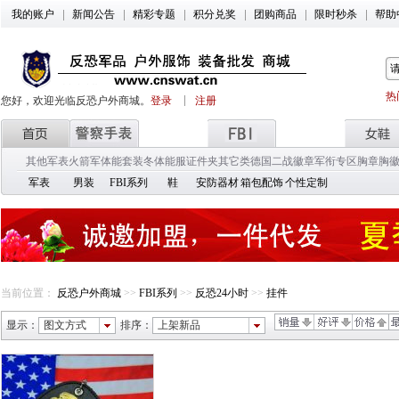
我的账户
新闻公告
精彩专题
积分兑奖
团购商品
限时秒杀
帮助
热
您好，欢迎光临反恐户外商城。
登录
注册
其他军表
火箭军
体能套装
冬体能服
证件夹
其它类
德国二战徽章
军衔专区
胸章胸
军表
男装
FBI系列
鞋
安防器材
箱包配饰
个性定制
当前位置：
反恐户外商城
>>
FBI系列
>>
反恐24小时
>>
挂件
显示：
图文方式
排序：
上架新品