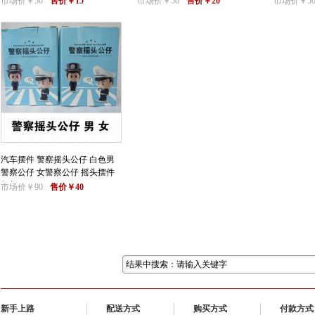
市场价￥50
售价￥15
市场价￥50
售价￥20
市场价￥5
汽车摆件 警察摇头公仔 白色男
警察公仔 女警察公仔 摇头摆件
包邮
市场价￥90
售价￥40
新手上路
配送方式
购买方式
付款方式