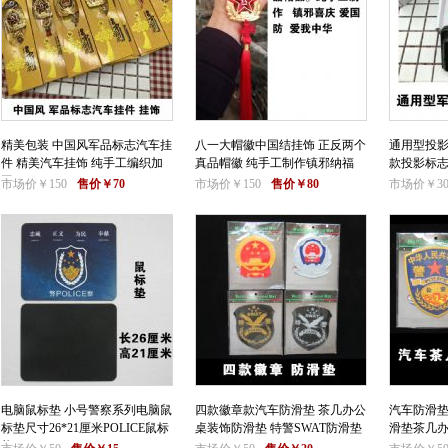
精美包装 中国风军品标志汽车挂
八一大帽徽中国结挂饰 正反两个
通用型投影
件 精美汽车挂饰 纯手工编织加
真品帽徽 纯手工制作镇邪纳福
款投影标志
工
市场价￥150
售价￥70
市场价￥150
售价￥80
市场价￥30
电脑鼠标垫 小号警察系列电脑鼠
四款徽章款汽车防滑垫 茶几办公
汽车防滑垫
标垫尺寸26*21厘米POLICE鼠标
桌装饰防滑垫 特警SWAT防滑垫
滑垫茶几办
垫