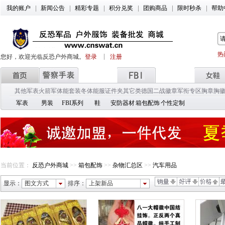
我的账户
新闻公告
精彩专题
积分兑奖
团购商品
限时秒杀
帮助
热
您好，欢迎光临反恐户外商城。
登录
注册
其他军表
火箭军
体能套装
冬体能服
证件夹
其它类
德国二战徽章
军衔专区
胸章胸
军表
男装
FBI系列
鞋
安防器材
箱包配饰
个性定制
当前位置：
反恐户外商城
>>
箱包配饰
>>
杂物汇总区
>>
汽车用品
显示：
图文方式
排序：
上架新品