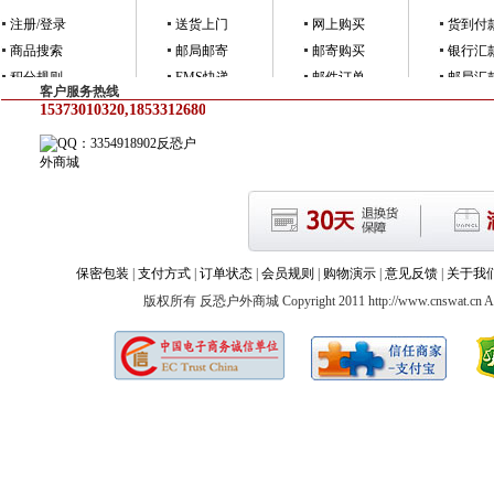
注册/登录
送货上门
网上购买
货到付
商品搜索
邮局邮寄
邮寄购买
银行汇
积分规则
EMS快递
邮件订单
邮局汇
客户服务热线
15373010320,18533126805
反恐户
外商城
保密包装
|
支付方式
|
订单状态
|
会员规则
|
购物演示
|
意见反馈
|
关于我
版权所有 反恐户外商城 Copyright 2011 http://www.cnswat.cn All