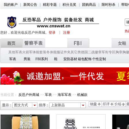
我的账户
新闻公告
精彩专题
积分兑奖
团购商品
限时秒杀
帮助
热
您好，欢迎光临反恐户外商城。
登录
注册
其他军表
火箭军
体能套装
冬体能服
证件夹
其它类
德国二战徽章
军衔专区
胸章胸
军表
男装
FBI系列
鞋
安防器材
箱包配饰
个性定制
当前位置：
反恐户外商城
>>
军表
>>
海军军表
>>
机械款
显示：
图文方式
排序：
上架新品