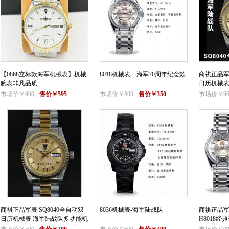
【0868立标款海军机械表】机械
8018机械表—海军70周年纪念款
商祺正品军表
腕表非凡品质
日历机械表
市场价￥900
售价￥595
市场价￥600
售价￥350
市场价￥96
商祺正品军表 SQ8040全自动双
8036机械表-海军陆战队
商祺正品军
日历机械表 海军陆战队多功能机
H8018经
械表