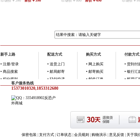
市场价￥590
售价￥390
市场价￥600
售价￥490
市场价￥99
新手上路
配送方式
购买方式
付款方式
注册/登录
送货上门
网上购买
货到付
商品搜索
邮局邮寄
邮寄购买
银行汇
积分规则
EMS快递
邮件订单
邮局汇
客户服务热线
15373010320,18533126805
反恐户
外商城
保密包装
|
支付方式
|
订单状态
|
会员规则
|
购物演示
|
意见反馈
|
关于我