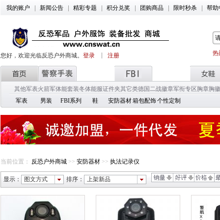
我的账户
新闻公告
精彩专题
积分兑奖
团购商品
限时秒杀
帮助
热
您好，欢迎光临反恐户外商城。
登录
注册
其他军表
火箭军
体能套装
冬体能服
证件夹
其它类
德国二战徽章
军衔专区
胸章胸
军表
男装
FBI系列
鞋
安防器材
箱包配饰
个性定制
当前位置：
反恐户外商城
>>
安防器材
>>
执法记录仪
显示：
图文方式
排序：
上架新品