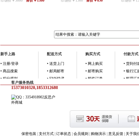
市场价￥3000
售价￥1380
市场价￥1500
售价￥650
市场价￥15
新手上路
配送方式
购买方式
付款方式
注册/登录
送货上门
网上购买
货到付
商品搜索
邮局邮寄
邮寄购买
银行汇
积分规则
EMS快递
邮件订单
邮局汇
客户服务热线
15373010320,18533126805
反恐户
外商城
保密包装
|
支付方式
|
订单状态
|
会员规则
|
购物演示
|
意见反馈
|
关于我