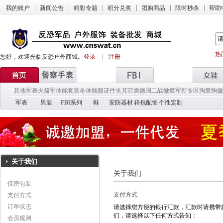
我的账户
新闻公告
精彩专题
积分兑奖
团购商品
限时秒杀
帮助
热
您好，欢迎光临反恐户外商城。
登录
注册
其他军表
火箭军
体能套装
冬体能服
证件夹
其它类
德国二战徽章
军衔专区
胸章胸徽
军表
男装
FBI系列
鞋
安防器材
箱包配饰
个性定制
关于我们
关于我们
保密包装
支付方式
支付方式
订单状态
请选择您方便的银行汇款，汇款时请携带
们
，请选择以下任何方式告知：
会员规则