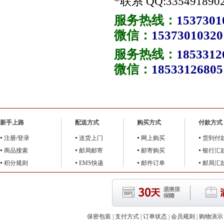
*联系 QQ:
335491890
服务热线：
1537301
微信：
15373010320
服务热线：
1853312
微信：
18533126805
新手上路
配送方式
购买方式
付款方式
注册/登录
送货上门
网上购买
货到付
商品搜索
邮局邮寄
邮寄购买
银行汇
积分规则
EMS快递
邮件订单
邮局汇
保密包装
|
支付方式
|
订单状态
|
会员规则
|
购物演示