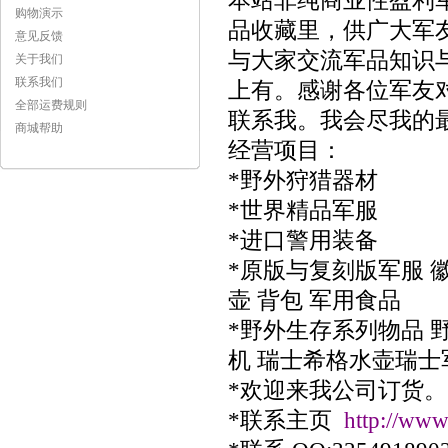
本站非纯商业性盈利
购物演示
品收藏里，供广大军
意见反馈
与大家交流军品知识
关于我们
联系我们
上有。感谢各位军友
全部运费规则
联系我。我会尽我的
商城帮助
经营项目：
*野外狩猎器材
*世界精品军服
*进口警用装备
*原版与复刻版军服 徽
壶 背包 军用食品
*野外生存系列物品 野外
机 瑞士希格水壶瑞士
*欢迎来我公司订货。
*联系主页
http://ww