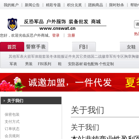
我的账户
新闻公告
精彩专题
积分兑奖
团购商品
限时秒杀
帮助
热
您好，欢迎光临反恐户外商城。
登录
注册
其他军表
火箭军
体能套装
冬体能服
证件夹
其它类
德国二战徽章
军衔专区
胸章胸徽
军表
男装
FBI系列
鞋
安防器材
箱包配饰
个性定制
关于我们
关于我们
保密包装
支付方式
关于我们
订单状态
会员规则