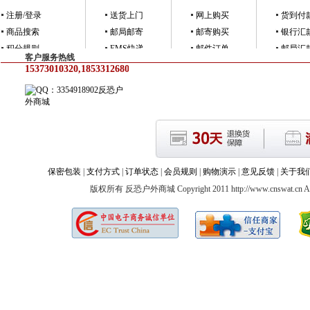
注册/登录
送货上门
网上购买
货到付
商品搜索
邮局邮寄
邮寄购买
银行汇
积分规则
EMS快递
邮件订单
邮局汇
客户服务热线
15373010320,18533126805
反恐户
外商城
保密包装
|
支付方式
|
订单状态
|
会员规则
|
购物演示
|
意见反馈
|
关于我
版权所有 反恐户外商城 Copyright 2011 http://www.cnswat.cn All