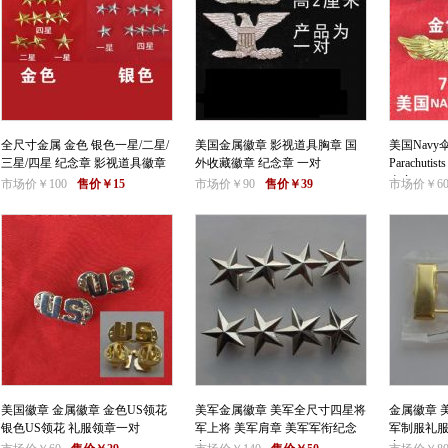
全尺寸金属 金色 银色一星/二星/
美国金属徽章 影视道具胸章 国
美国Navy
三星/四星 纪念章 影视道具徽章
外收藏徽章 纪念章 一对
Parachuti
念章
市场价￥100
售价￥15
市场价￥90
售价￥39
市场价￥6
美国徽章 金属徽章 金色US领花
美军金属徽章 美军全尺寸四星将
金属徽章 
银色US领花 礼服领章一对
军上将 美军肩章 美军军衔纪念
军制服礼服
章
章