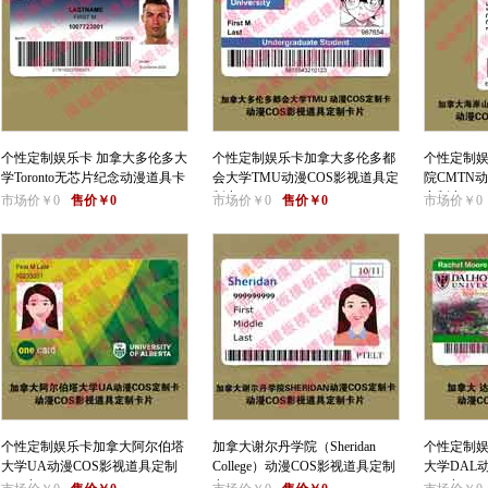
个性定制娱乐卡 加拿大多伦多大
个性定制娱乐卡加拿大多伦多都
个性定制
学Toronto无芯片纪念动漫道具卡
会大学TMU动漫COS影视道具定
院CMTN
制卡
定制卡
市场价￥0
售价￥0
市场价￥0
售价￥0
市场价￥0
个性定制娱乐卡加拿大阿尔伯塔
加拿大谢尔丹学院（Sheridan
个性定制
大学UA动漫COS影视道具定制
College）动漫COS影视道具定制
大学DAL
DIY卡
卡
DIY卡