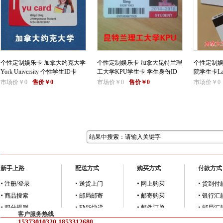
个性定制娱乐卡 加拿大约克大学
个性定制娱乐卡 加拿大昆特兰理
个性定制娱
York University 个性学生ID卡
工大学KPU学生卡 学生身份ID
院学生卡Langa
卡
市场价￥0
售价￥0
市场价￥0
售价￥0
市场价￥0
新手上路
配送方式
购买方式
付款方式
注册/登录
送货上门
网上购买
货到付
商品搜索
邮局邮寄
邮寄购买
银行汇
积分规则
EMS快递
邮件订单
邮局汇
客户服务热线
15373010320,18533126805