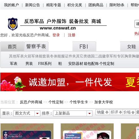
我的账户
新闻公告
精彩专题
积分兑奖
团购商品
限时秒杀
帮助
热
您好，欢迎光临反恐户外商城。
登录
注册
其他军表
火箭军
体能套装
冬体能服
证件夹
其它类
德国二战徽章
军衔专区
胸章胸
军表
男装
FBI系列
鞋
安防器材
箱包配饰
个性定制
当前位置：
反恐户外商城
>>
个性定制
>>
个性学生卡
>>
加拿大学校
显示：
图文方式
排序：
上架新品