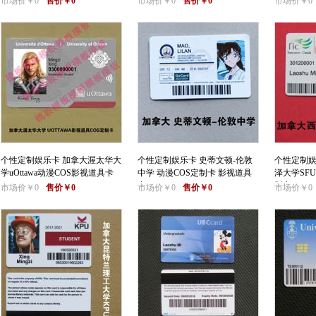
市场价￥0
售价￥0
市场价￥0
售价￥0
市场价￥0
个性定制娱乐卡 加拿大渥太华大
个性定制娱乐卡 史蒂文顿-伦敦
个性定制娱
学uOttawa动漫COS影视道具卡
中学 动漫COS定制卡 影视道具
泽大学SF
卡
制卡
市场价￥0
售价￥0
市场价￥0
售价￥0
市场价￥0