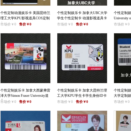
个性定制动漫娱乐卡 美国昆特兰
个性定制娱乐卡 加拿大UBC大学
个性定制娱
理工大学KPU影视道具COS定制
学生个性定制卡 动漫影视道具卡
Universit
卡
市场价￥0
售价￥0
市场价￥0
售价￥0
市场价￥0
个性定制娱乐卡 加拿大西蒙弗雷
个性定制娱乐卡 加拿大昆特兰理
个性定制娱
泽大学Simon Fraser University道
工大学KPU学生卡学生身份ID卡
大学定制娱
具
市场价￥0
售价￥0
市场价￥0
售价￥0
市场价￥0