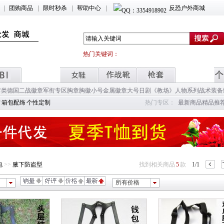
团购商品
限时秒杀
帮助中心
反恐户外商城
热门关键词：
它类
德国二战徽章
军衔专区
胸章胸徽小号
金属徽章大号
日剧《教场》人物系列
战术装备
材
箱包配饰
个性定制
热门专区：
最新商品
精品推
包
>>
腋下防盗型
找到相关商品
5
款
1/1
所有价格