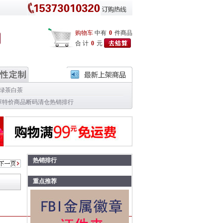
购物车
中有
0
件商品
合 计
0
元
绿茶
白茶
荐
特价商品
断码清仓
热销排行
热销排行
重点推荐