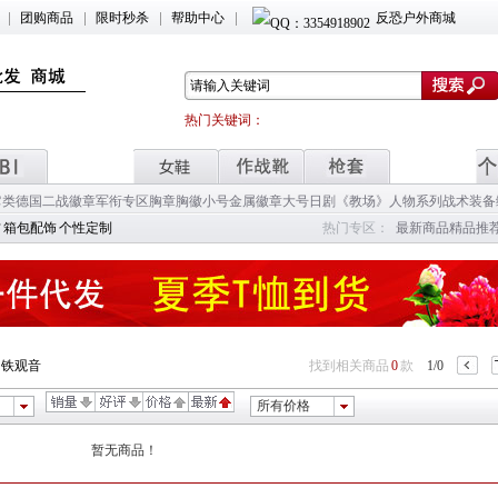
团购商品
限时秒杀
帮助中心
反恐户外商城
热门关键词：
它类
德国二战徽章
军衔专区
胸章胸徽小号
金属徽章大号
日剧《教场》人物系列
战术装备
材
箱包配饰
个性定制
热门专区：
最新商品
精品推
>
铁观音
找到相关商品
0
款
1/0
所有价格
暂无商品！