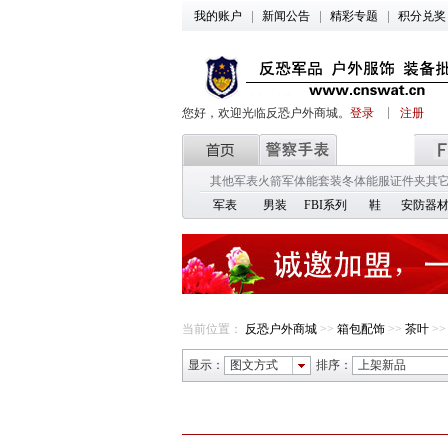
我的账户
新闻公告
精彩专题
积分兑奖
您好，欢迎光临反恐户外商城。
登录
注册
其他军表
火箭军
体能套装
冬体能服
证件夹
其
军表
男装
FBI系列
鞋
安防器
当前位置：
反恐户外商城
>>
箱包配饰
>>
茶叶
>
显示：
图文方式
排序：
上架新品