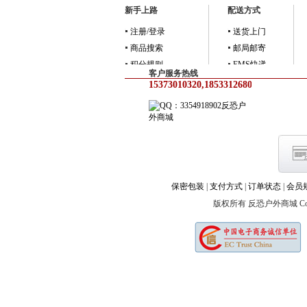
新手上路
配送方式
注册/登录
送货上门
商品搜索
邮局邮寄
积分规则
EMS快递
客户服务热线
15373010320,18533126805
反恐户
外商城
保密包装
|
支付方式
|
订单状态
|
会员
版权所有 反恐户外商城 Copyright 