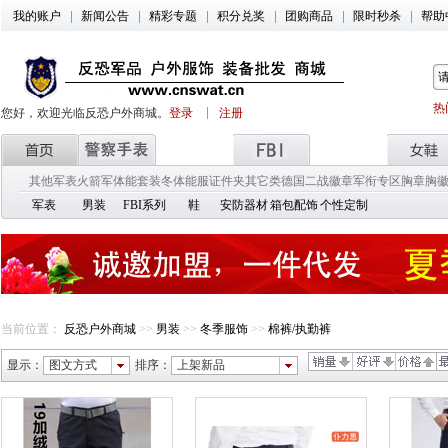
我的账户
新闻公告
精彩专题
积分兑奖
团购商品
限时秒杀
帮助
热
您好，欢迎光临反恐户外商城。
登录
注册
其他军表
火箭军
体能套装
冬体能服
证件夹
其它类
德国二战徽章
军衔专区
胸章胸
军表
男装
FBI系列
鞋
安防器材
箱包配饰
个性定制
当前位置：
反恐户外商城
>>
男装
>>
冬季服饰
>>
棉裤/执勤裤
显示：
图文方式
排序：
上架新品