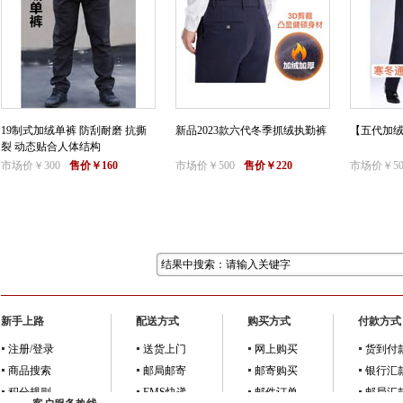
19制式加绒单裤 防刮耐磨 抗撕
新品2023款六代冬季抓绒执勤裤
【五代加
裂 动态贴合人体结构
市场价￥300
售价￥160
市场价￥500
售价￥220
市场价￥50
新手上路
配送方式
购买方式
付款方式
注册/登录
送货上门
网上购买
货到付
商品搜索
邮局邮寄
邮寄购买
银行汇
积分规则
EMS快递
邮件订单
邮局汇